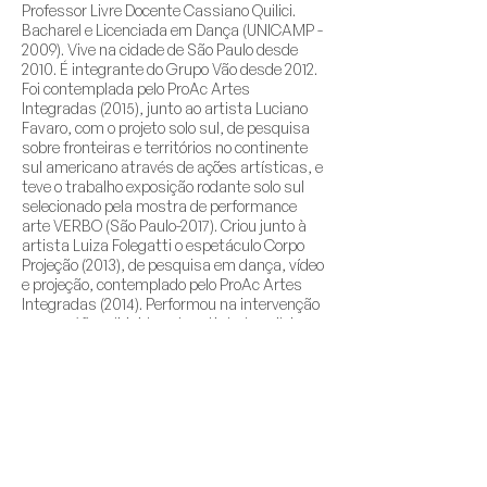
Professor Livre Docente Cassiano Quilici.
Bacharel e Licenciada em Dança (UNICAMP -
2009). Vive na cidade de São Paulo desde
2010. É integrante do Grupo Vão desde 2012.
Foi contemplada pelo ProAc Artes
Integradas (2015), junto ao artista Luciano
Favaro, com o projeto solo sul, de pesquisa
sobre fronteiras e territórios no continente
sul americano através de ações artísticas, e
teve o trabalho exposição rodante solo sul
selecionado pela mostra de performance
arte VERBO (São Paulo-2017). Criou junto à
artista Luiza Folegatti o espetáculo Corpo
Projeção (2013), de pesquisa em dança, vídeo
e projeção, contemplado pelo ProAc Artes
Integradas (2014). Performou na intervenção
coreográfica dirigida pela artista brasileira
Luciane Ramos na obra “Arqueologia
marinha” do artista senegalês El Hadji Sy na
31a Bienal de Arte de São Paulo (2015), em
"Winds of Time" do coreógrafo e dançarino
japonês Yoshito Ohno, (São Paulo - Sesc
Consolação - 2013), em “Enthusiastic dance
on the grave” do coreógrafo e dançarino
japonês Ko Murobushi (São Paulo – Sesc