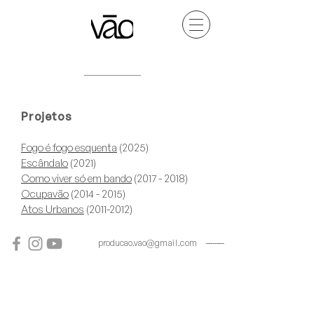
Projetos
Fogo é fogo esquenta
(2025)
Escândalo
(2021)
Como viver só em bando
(2017 - 2018)
Ocupavão
(2014 - 2015)
Atos Urbanos
(2011-2012)
MARKET
producao.vao
@ g m a i l . c o m ---------------------------------------