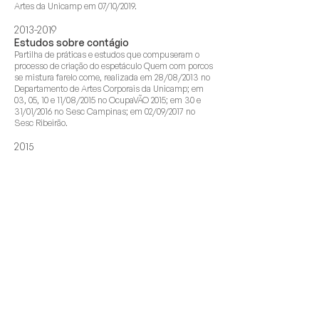
Artes da Unicamp em 07/10/2019.
2013-2019
Estudos sobre contágio
Partilha de práticas e estudos que compuseram o
processo de criação do espetáculo Quem com porcos
se mistura farelo come, realizada em 28/08/2013 no
Departamento de Artes Corporais da Unicamp; em
03, 05, 10 e 11/08/2015 no OcupaVÃO 2015; em 30 e
31/01/2016 no Sesc Campinas; em 02/09/2017 no
Sesc Ribeirão.
2015
Voo - Compartilhamento de
procedimentos
Realizada na programação do OcupaVÃO 2015 na
Oficina Cultural Oswald Andrade em 24, 26, 31/08 e
02, 05/09/2015.
2014
Processo criativo aberto VOO
Processo de criação proposto para os participantes
da oficina a partir dos elementos da intervenção Voo,
realizado no Cidade Ocupada do Sesc Campinas em
05, 06, 07, 11, 12, 13 e 14/11/2014.
2014