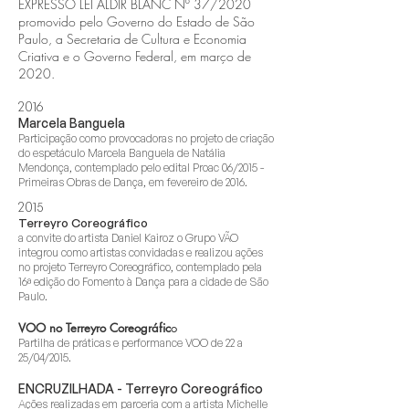
EXPRESSO LEI ALDIR BLANC Nº 37/2020
promovido pelo Governo do Estado de São
Paulo, a Secretaria de Cultura e Economia
Criativa e o Governo Federal, em março de
2020.
2016
Marcela Banguela
Participação como provocadoras no projeto de criação
do espetáculo Marcela Banguela de Natália
Mendonça, contemplado pelo edital Proac 06/2015 -
Primeiras Obras de Dança, em fevereiro de 2016.
2015
Terreyro Coreográfico
a convite do artista Daniel Kairoz o Grupo VÃO
integrou como artistas convidadas e realizou ações
no projeto Terreyro Coreográfico, contemplado pela
16ª edição do Fomento à Dança para a cidade de São
Paulo.
VOO no Terreyro Coreográfic
o
Partilha de práticas e performance VOO de 22 a
25/04/2015.
ENCRUZILHADA - Terreyro Coreográfico
Ações realizadas em parceria com a artista Michelle