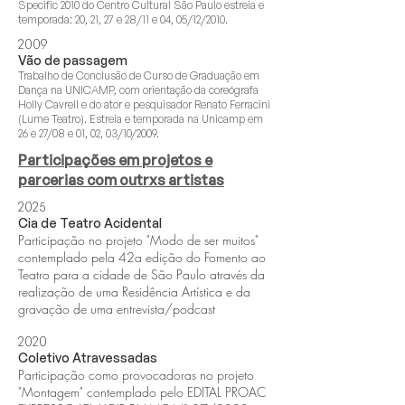
Specific 2010 do Centro Cultural São Paulo estreia e
temporada: 20, 21, 27 e 28/11 e 04, 05/12/2010.
2009
Vão de passagem
Trabalho de Conclusão de Curso de Graduação em
Dança na UNICAMP, com orientação da coreógrafa
Holly Cavrell e do ator e pesquisador Renato Ferracini
(Lume Teatro). Estreia e temporada na Unicamp em
26 e 27/08 e 01, 02, 03/10/2009.
Participações em projetos e
parcerias com outrxs artistas
2025
Cia de Teatro Acidental
Participação no projeto "Modo de ser muitos"
contemplado pela 42a edição do Fomento ao
Teatro para a cidade de São Paulo
através da
realização de uma Residência Artística e da
gravação de uma entrevista/podcast
2020
Coletivo Atravessadas
Participação como provocadoras no projeto
"Montagem" contemplado pelo EDITAL PROAC