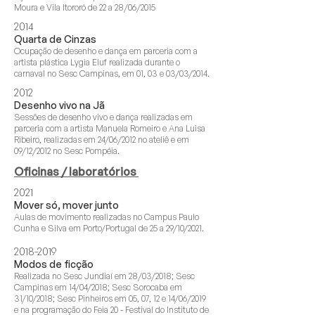
Moura e Vila Itororó de 22 a 28/06/2015
2014
Quarta de Cinzas
Ocupação de desenho e dança em parceria com a
artista plástica Lygia Eluf realizada durante o
carnaval no Sesc Campinas, em 01, 03 e 03/03/2014.
2012
Desenho vivo na Jã
Sessões de desenho vivo e dança realizadas em
parceria com a artista Manuela Romeiro e Ana Luisa
Ribeiro, realizadas em 24/06/2012 no ateliê e em
09/12/2012 no Sesc Pompéia.
Oficinas / laboratórios
2021
Mover só, mover junto
Aulas de movimento realizadas no Campus Paulo
Cunha e Silva em Porto/Portugal de 25 a 29/10/2021.
2018-2019
Modos de ficção
Realizada no Sesc Jundiaí em 28/03/2018; Sesc
Campinas em 14/04/2018; Sesc Sorocaba em
31/10/2018; Sesc Pinheiros em 05, 07, 12 e 14/06/2019
e na programação do Feia 20 - Festival do Instituto de