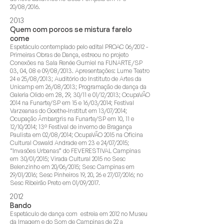
20/08/2016.
2013
Quem com porcos se mistura farelo
come
Espetáculo contemplado pelo edital PROAC 06/2012 -
Primeiras Obras de Dança, estreou no projeto
Conexões na Sala Renée Gumiel na FUNARTE/SP
03, 04, 08 e 09/08/2013. Apresentações: Lume Teatro
24 e 25/08/2013; Auditório do Instituto de Artes da
Unicamp em 26/08/2013; Programação de dança da
Galeria Olido em 28, 29, 30/11 e 01/12/2013; OcupaVÃO
2014 na Funarte/SP em 15 e 16/03/2014; Festival
Varzeanas do Goethe-Institut em 13/07/2014;
Ocupação Âmbargris na Funarte/SP em 10, 11 e
12/10/2014; 13º Festival de inverno de Bragança
Paulista em 02/08/2014; OcupaVÃO 2015 na Oficina
Cultural Oswald Andrade em 23 e 24/07/2015;
“Invasões Urbanas” do FEVERESTIVAL Campinas
em 30/01/2015; Virada Cultural 2015 no Sesc
Belenzinho em 20/06/2015; Sesc Campinas em
29/01/2016; Sesc Pinheiros 19, 20, 26 e 27/07/2016; no
Sesc Ribeirão Preto em 01/09/2017.
2012
Bando
Espetáculo de dança com estreia em 2012 no Museu
da Imagem e do Som de Campinas de 22 a