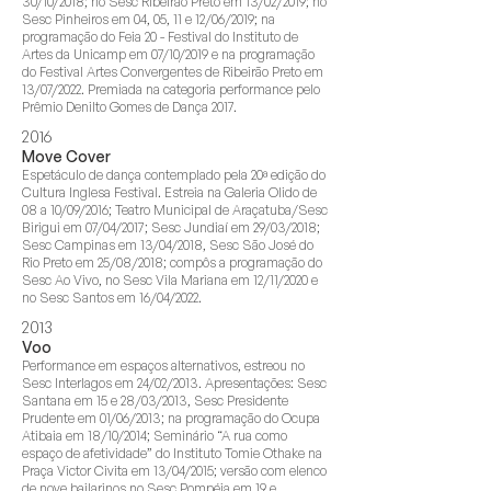
30/10/2018; no Sesc Ribeirão Preto em 13/02/2019; no
Sesc Pinheiros em 04, 05, 11 e 12/06/2019; na
programação do Feia 20 - Festival do Instituto de
Artes da Unicamp em 07/10/2019 e na programação
do Festival Artes Convergentes de Ribeirão Preto em
13/07/2022. Premiada na categoria performance pelo
Prêmio Denilto Gomes de Dança 2017.
2016
Move Cover
Espetáculo de dança contemplado pela 20ª edição do
Cultura Inglesa Festival. Estreia na Galeria Olido de
08 a 10/09/2016; Teatro Municipal de Araçatuba/Sesc
Birigui em 07/04/2017; Sesc Jundiaí em 29/03/2018;
Sesc Campinas em 13/04/2018, Sesc São José do
Rio Preto em 25/08/2018; compôs a programação do
Sesc Ao Vivo, no Sesc Vila Mariana em 12/11/2020 e
no Sesc Santos em 16/04/2022.
2013
Voo
Performance em espaços alternativos, estreou no
Sesc Interlagos em 24/02/2013. Apresentações: Sesc
Santana em 15 e 28/03/2013, Sesc Presidente
Prudente em 01/06/2013; na programação do Ocupa
Atibaia em 18/10/2014; Seminário “A rua como
espaço de afetividade” do Instituto Tomie Othake na
Praça Victor Civita em 13/04/2015; versão com elenco
de nove bailarinos no Sesc Pompéia em 19 e