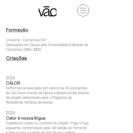
Formação​
Unicamp - Campinas/SP
Graduadas em Dança pela Universidade Estadual de
Campinas
(2006- 2009)
Criações
2026
CALOR
Performance realizada com elenco de 18 estudantes
da São Paulo Escola de Dança e desenvolvida através
de projeto selecionado para o Programa de
Residência Artística da escola.
2025
Calor é nossa língua
Espetáculo criado no contexto do projeto "Fogo é fogo
esquenta, contemplado pela 36ª edição do Fomento
à Dança para a cidade de São Paulo e estreia