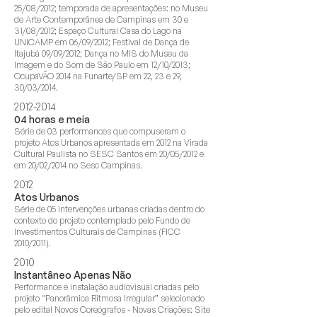
25/08/2012; temporada de apresentações: no Museu
de Arte Contemporânea de Campinas em 30 e
31/08/2012; Espaço Cultural Casa do Lago na
UNICAMP em 06/09/2012; Festival de Dança de
Itajubá 09/09/2012; Dança no MIS do Museu da
Imagem e do Som de São Paulo em 12/10/2013;
OcupaVÃO 2014 na Funarte/SP em 22, 23 e 29,
30/03/2014.
2012-2014
04 horas e meia
Série de 03 performances que compuseram o
projeto Atos Urbanos apresentada em 2012 na Virada
Cultural Paulista no SESC Santos em 20/05/2012 e
em 20/02/2014 no Sesc Campinas.
2012
Atos Urbanos
Série de 05 intervenções urbanas criadas dentro do
contexto do projeto contemplado pelo Fundo de
Investimentos Culturais de Campinas (FICC
2010/2011).
2010
Instantâneo Apenas Não
Performance e instalação audiovisual criadas pelo
projeto “Panorâmica Ritmosa Irregular” selecionado
pelo edital Novos Coreógrafos - Novas Criações: Site