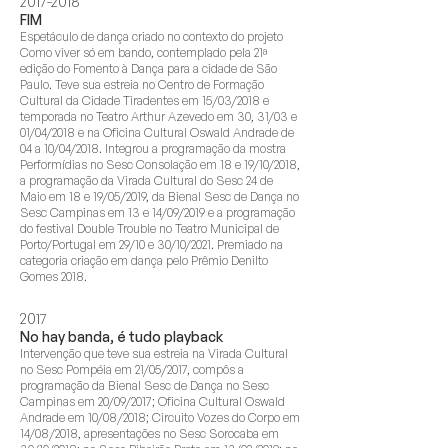
2017-2018
FIM
Espetáculo de dança criado no contexto do projeto
Como viver só em bando, contemplado pela 21ª
edição do Fomento à Dança para a cidade de São
Paulo. Teve sua estreia no Centro de Formação
Cultural da Cidade Tiradentes em 15/03/2018 e
temporada no Teatro Arthur Azevedo em 30, 31/03 e
01/04/2018 e na Oficina Cultural Oswald Andrade de
04 a 10/04/2018. Integrou a programação da mostra
Performídias no Sesc Consolação em 18 e 19/10/2018,
a programação da Virada Cultural do Sesc 24 de
Maio em 18 e 19/05/2019, da Bienal Sesc de Dança no
Sesc Campinas em 13 e 14/09/2019 e a programação
do festival Double Trouble no Teatro Municipal de
Porto/Portugal em 29/10 e 30/10/2021. Premiado na
categoria criação em dança pelo Prêmio Denilto
Gomes 2018.
2017
No hay banda, é tudo playback
Intervenção que teve sua estreia na Virada Cultural
no Sesc Pompéia em 21/05/2017, compôs a
programação da Bienal Sesc de Dança no Sesc
Campinas em 20/09/2017; Oficina Cultural Oswald
Andrade em 10/08/2018; Circuito Vozes do Corpo em
14/08/2018, apresentações no Sesc Sorocaba em